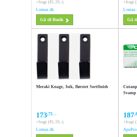
+fragt (81,19,-)
+fragt (
Lomax.dk
Lomax.
Gå til Butik
Gå ti
Meraki Knage, 3stk, Børstet Sortfinish
Cutanp
Svamp S
173
187
,75
,-
,
+fragt (81,19,-)
+fragt (
Lomax.dk
ApoPro