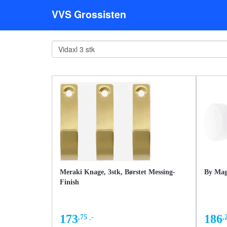
VVS Grossisten
Meraki Knage, 3stk, Børstet Messing-
By Mag
Finish
173
186
,75
,-
,