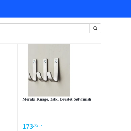
Meraki Knage, 3stk, Børstet Sølvfinish
173
,75
,-