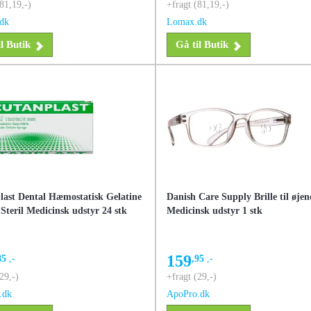
81,19,-)
+fragt (81,19,-)
dk
Lomax.dk
l Butik
Gå til Butik
last Dental Hæmostatisk Gelatine
Danish Care Supply Brille til øje
teril Medicinsk udstyr 24 stk
Medicinsk udstyr 1 stk
159
85
,-
,95
,-
29,-)
+fragt (29,-)
.dk
ApoPro.dk