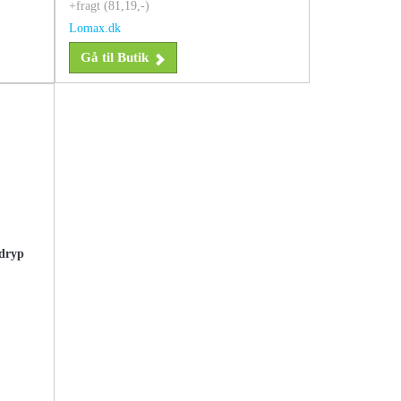
+fragt (81,19,-)
Lomax.dk
Gå til Butik
ndryp