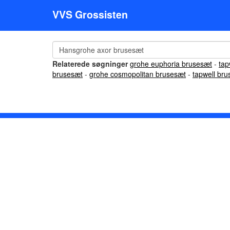
VVS Grossisten
Relaterede søgninger
grohe euphoria brusesæt
-
tap
brusesæt
-
grohe cosmopolitan brusesæt
-
tapwell br