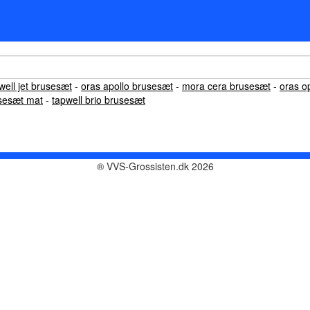
well jet brusesæt
-
oras apollo brusesæt
-
mora cera brusesæt
-
oras o
usesæt mat
-
tapwell brio brusesæt
® VVS-Grossisten.dk 2026